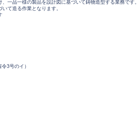
け、一品一様の製品を設計図に基づいて鋳物造型する業務です
づいて造る作業となります。
す
省令3号のイ）