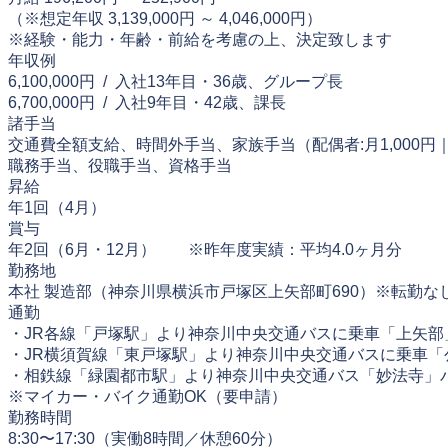
（※想定年収 3,139,000円 ～ 4,046,000円）
※経験・能力・年齢・前給を考慮の上、決定致します
年収例
6,100,000円 / 入社13年目・36歳、グループ長
6,700,000円 / 入社9年目・42歳、課長
諸手当
交通費全額支給、時間外手当、家族手当（配偶者:月1,000円｜子
職務手当、役職手当、資格手当
昇給
年1回（4月）
賞与
年2回（6月・12月） ※昨年度実績：平均4.0ヶ月分
勤務地
本社 製造部（神奈川県横浜市戸塚区上矢部町690）※転勤な
通勤
・JR各線「戸塚駅」より神奈川中央交通バスに乗車「上矢部
・JR横須賀線「東戸塚駅」より神奈川中央交通バスに乗車「
・相鉄線「緑園都市駅」より神奈川中央交通バス「妙法寺」
※マイカー・バイク通勤OK（要申請）
勤務時間
8:30〜17:30（実働8時間／休憩60分）