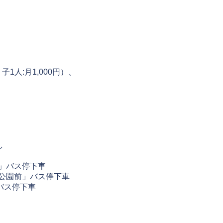
1人:月1,000円）、
し
」バス停下車
公園前」バス停下車
バス停下車