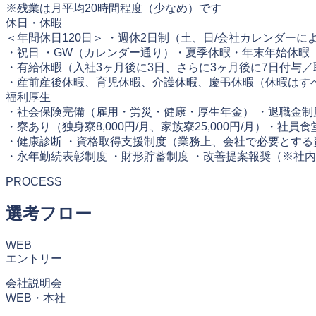
※残業は月平均20時間程度（少なめ）です
休日・休暇
＜年間休日120日＞ ・週休2日制（土、日/会社カレンダーに
・祝日 ・GW（カレンダー通り）・夏季休暇・年末年始休暇
・有給休暇（入社3ヶ月後に3日、さらに3ヶ月後に7日付与／
・産前産後休暇、育児休暇、介護休暇、慶弔休暇（休暇はす
福利厚生
・社会保険完備（雇用・労災・健康・厚生年金） ・退職金制
・寮あり（独身寮8,000円/月、家族寮25,000円/月）・社
・健康診断 ・資格取得支援制度（業務上、会社で必要とする
・永年勤続表彰制度 ・財形貯蓄制度 ・改善提案報奨（※社
PROCESS
選考フロー
WEB
エントリー
会社説明会
WEB・本社