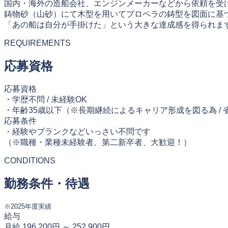
国内・海外の造船会社、エンジンメーカーなどから依頼を受
鋳物砂（山砂）にて木型を用いてプロペラの鋳型を図面に基
「あの船は自分が手掛けた」という大きな達成感を得られま
REQUIREMENTS
応募資格
応募資格
・学歴不問 / 未経験OK
・年齢35歳以下（※長期継続によるキャリア形成を図る為 / 
応募条件
・経験やブランクなどいっさい不問です
（※職種・業種未経験者、第二新卒者、大歓迎！）
CONDITIONS
勤務条件・待遇
※2025年度実績
給与
月給 196,200円 ～ 252,900円