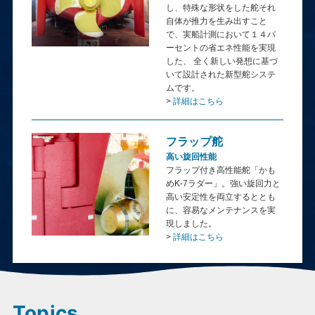
し、特殊な形状をした舵それ
自体が推力を生み出すこと
で、実船計測において１４パ
ーセントの省エネ性能を実現
した、 全く新しい発想に基づ
いて設計された新型舵システ
ムです。
>
詳細はこちら
フラップ舵
高い旋回性能
フラップ付き高性能舵「かも
めK-7ラダー」。強い旋回力と
高い安定性を両立するととも
に、容易なメンテナンスを実
現しました。
>
詳細はこちら
Topics