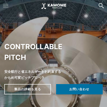
CONTROLLABLE
KAMOME
KAMOME
EQUIPPED
GATE RUDDER
EQUIPPED
®
SGmax Propeller
PITCH
PROPELLER
PROPELLER
SHIPS
SYSTEM
SHIPS
Debut
安全航行と省エネルギーをお約束する
100年近くに渡り、世界の船の「推進・操船」を支えるかもめプ
100年近くに渡り、世界の船の「推進・操船」を支えるかもめプ
高速性能を実現しつつ、環境にやさしい
実船で14%の省エネ性能を実現した
高速性能を実現しつつ、環境にやさしい
かもめ可変ピッチプロペラ
ロペラ
SGプロペラをさらに進化させた「SGmax Propeller」登場
ロペラ
省エネルギー船・装備船をご紹介
新世代舵ゲートラダー®システム
省エネルギー船・装備船をご紹介
環境にやさしい次世代の推進システムをご提供します
環境にやさしい次世代の推進システムをご提供します
製品の詳細を見る
お問い合わせ
製品の詳細を見る
お問い合わせ
装備船一覧を見る
製品の詳細を見る
装備船一覧を見る
お問い合わせ
お問い合わせ
お問い合わせ
製品情報を見る
製品情報を見る
お問い合わせ
お問い合わせ