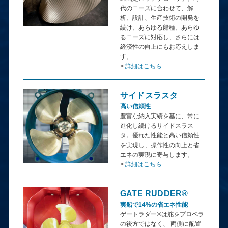
代のニーズに合わせて、解
析、設計、生産技術の開発を
続け、あらゆる船種、あらゆ
るニーズに対応し、さらには
経済性の向上にもお応えしま
す。
>
詳細はこちら
サイドスラスタ
高い信頼性
豊富な納入実績を基に、常に
進化し続けるサイドスラス
タ。優れた性能と高い信頼性
を実現し、操作性の向上と省
エネの実現に寄与します。
>
詳細はこちら
GATE RUDDER®
実船で14%の省エネ性能
ゲートラダー®は舵をプロペラ
の後方ではなく、 両側に配置