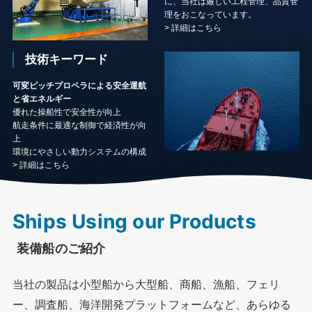
に、当社は厳しい工程管理、品質管
理をおこなっています。
>
詳細はこちら
技術キーワード
可変ピッチプロペラによる安全運航
と省エネルギー
優れた操船性で安全性が向上
航走条件に最適な制御で経済性が向
上
環境にやさしい動力システムの構成
>
詳細はこちら
Ships Using our Products
装備船のご紹介
当社の製品は小型船から大型船、商船、漁船、フェリ
ー、調査船、海洋開発プラットフォームなど、あらゆる