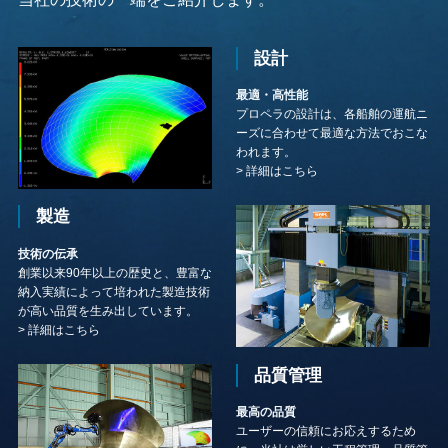
設計
最適・高性能
プロペラの設計は、各船舶の運航ニ
ーズに合わせて最適な方法でおこな
われます。
>
詳細はこちら
製造
技術の伝承
創業以来90年以上の歴史と、豊富な
納入実績によって培われた製造技術
が高い品質を生み出しています。
>
詳細はこちら
品質管理
最高の品質
ユーザーの信頼にお応えするため