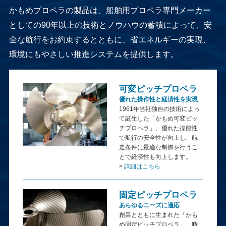
かもめプロペラの製品は、船舶用プロペラ専門メーカー
としての90年以上の技術とノウハウの蓄積によって、安
全な航行をお約束するとともに、省エネルギーの実現、
環境にもやさしい推進システムを提供します。
可変ピッチプロペラ
優れた操作性と経済性を実現
1961年当社独自の技術によっ
て誕生した「かもめ可変ピッ
チプロペラ」。優れた操船性
で航行の安全性が向上し、航
走条件に最適な制御を行うこ
とで経済性も向上します。
>
詳細はこちら
固定ピッチプロペラ
あらゆるニーズに適応
創業とともに生まれた「かも
め固定ピッチプロペラ」。時