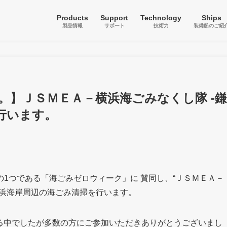
Products
Support
Technology
Ships
製品情報
サポート
技術力
装備船のご紹
。】ＪＳＭＥＡ－横浜海ごみなくし隊 -鎌
行います。
1つである「海ごみゼロウィーク」に 賛同し、“ＪＳＭＥＡ－
ガ浜海岸周辺の海ごみ清掃を行います。
降る中でしたが多数の方にご参加いただきありがとうございまし