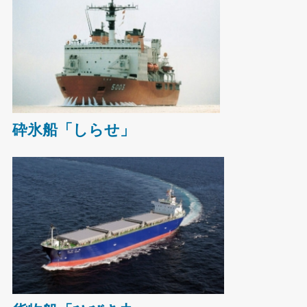
砕氷船「しらせ」