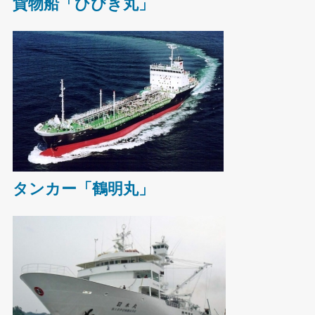
貨物船「ひびき丸」
タンカー「鶴明丸」