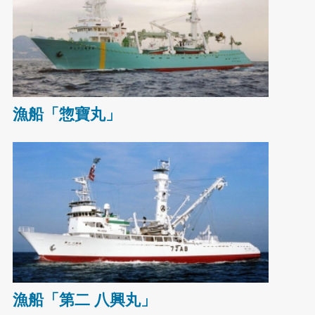
漁船「惣寶丸」
漁船「第二 八興丸」