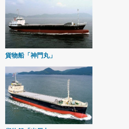
貨物船「神門丸」