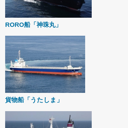
RORO船「神珠丸」
貨物船「うたしま」