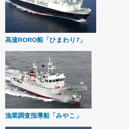
高速RORO船「ひまわり7」
漁業調査指導船「みやこ」