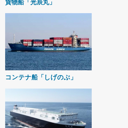
貨物船「光辰丸」
コンテナ船「しげのぶ」