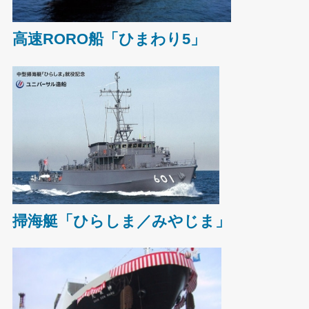
高速RORO船「ひまわり5」
掃海艇「ひらしま／みやじま」