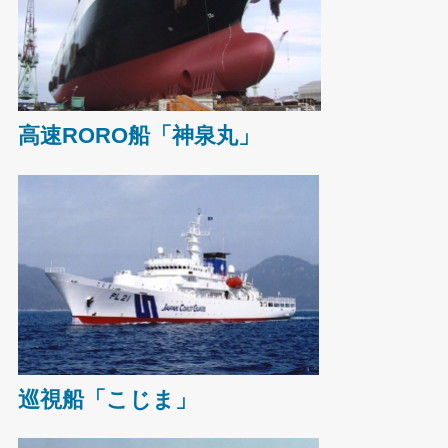
高速RORO船「神泉丸」
巡視船「こじま」