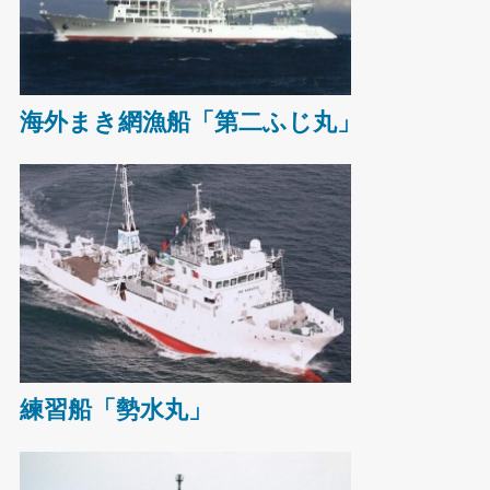
海外まき網漁船「第二ふじ丸」
練習船「勢水丸」