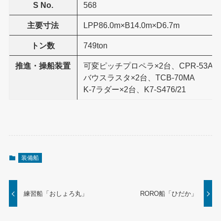
S No.
568
主要寸法
LPP86.0m×B14.0m×D6.7m
トン数
749ton
推進・操船装置
可変ピッチプロペラ×2台、CPR-53A/65
バウスラスタ×2台、TCB-70MA
K-7ラダー×2台、K7-S476/21
装備船
練習船「おしょろ丸」
RORO船「ひだか」