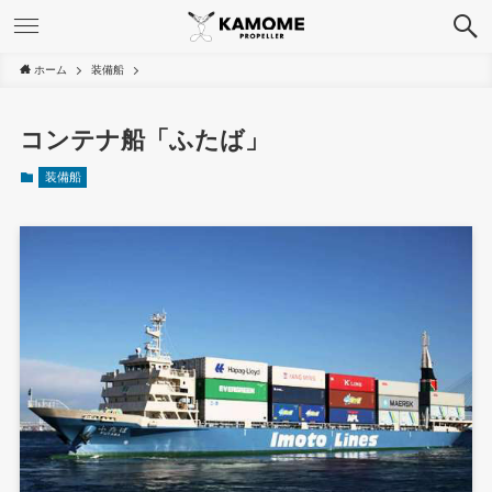
ホーム
装備船
コンテナ船「ふたば」
装備船