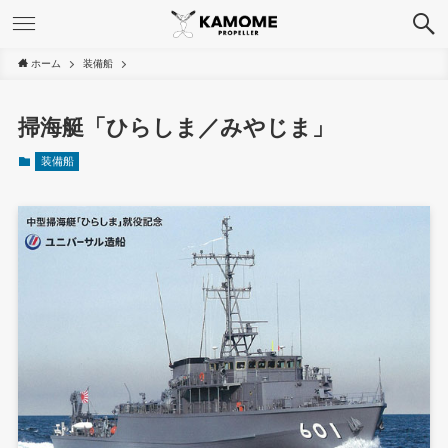
ホーム
装備船
掃海艇「ひらしま／みやじま」
装備船