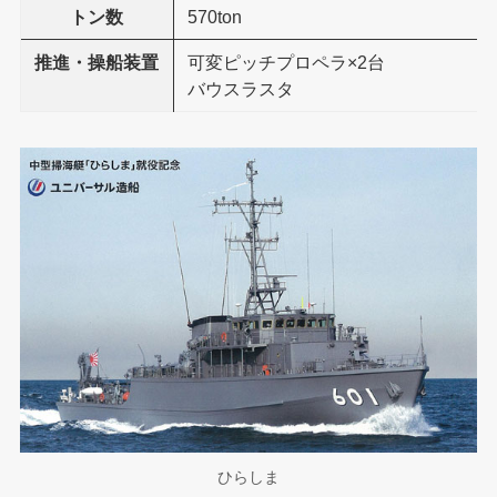
トン数
570ton
推進・操船装置
可変ピッチプロペラ×2台
バウスラスタ
ひらしま