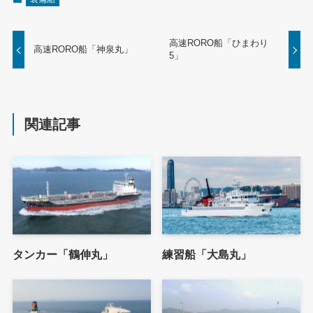
高速RORO船「ひまわり
高速RORO船「神泉丸」
5」
関連記事
タンカー「鶴伸丸」
練習船「大島丸」