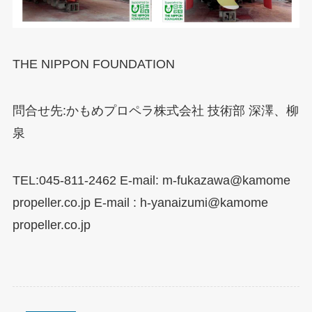
THE NIPPON FOUNDATION
問合せ先:かもめプロペラ株式会社 技術部 深澤、柳
泉
TEL:045-811-2462 E-mail: m-fukazawa@kamome
propeller.co.jp E-mail : h-yanaizumi@kamome
propeller.co.jp