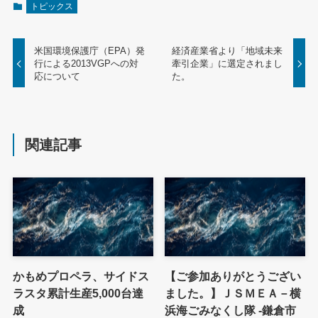
トピックス
米国環境保護庁（EPA）発
経済産業省より「地域未来
行による2013VGPへの対
牽引企業」に選定されまし
応について
た。
関連記事
かもめプロペラ、サイドス
【ご参加ありがとうござい
ラスタ累計生産5,000台達
ました。】ＪＳＭＥＡ－横
成
浜海ごみなくし隊 -鎌倉市