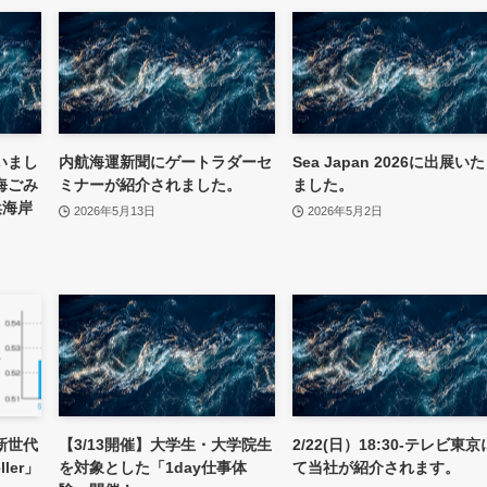
いまし
内航海運新聞にゲートラダーセ
Sea Japan 2026に出展い
海ごみ
ミナーが紹介されました。
ました。
浜海岸
2026年5月13日
2026年5月2日
。
新世代
【3/13開催】大学生・大学院生
2/22(日）18:30-テレビ東京
ler」
を対象とした「1day仕事体
て当社が紹介されます。