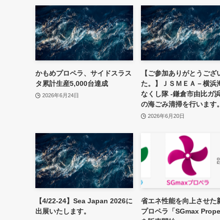
かもめプロペラ、サイドスラス
【ご参加ありがとうござ
タ累計生産5,000台達成
た。】ＪＳＭＥＡ－横浜
なくし隊 -鎌倉市由比ガ
2026年6月24日
の海ごみ清掃を行います
2026年6月20日
【4/22-24】Sea Japan 2026に
省エネ性能を向上させた
出展いたします。
プロペラ「SGmax Propel