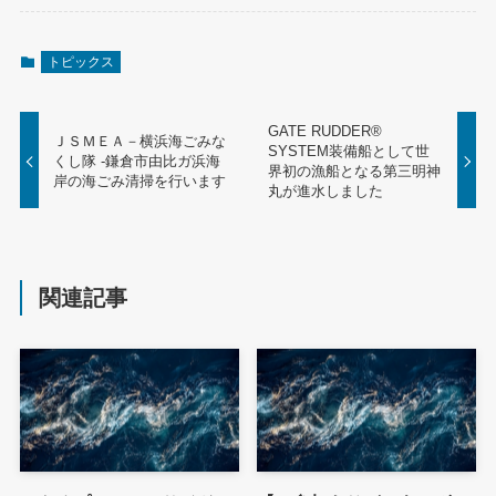
トピックス
GATE RUDDER®
ＪＳＭＥＡ－横浜海ごみな
SYSTEM装備船として世
くし隊 -鎌倉市由比ガ浜海
界初の漁船となる第三明神
岸の海ごみ清掃を行います
丸が進水しました
関連記事