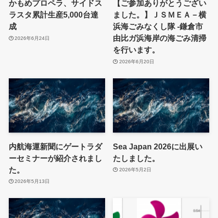
かもめプロペラ、サイドス
【ご参加ありがとうござい
ラスタ累計生産5,000台達
ました。】ＪＳＭＥＡ－横
成
浜海ごみなくし隊 -鎌倉市
由比ガ浜海岸の海ごみ清掃
2026年6月24日
を行います。
2026年6月20日
内航海運新聞にゲートラダ
Sea Japan 2026に出展い
ーセミナーが紹介されまし
たしました。
た。
2026年5月2日
2026年5月13日